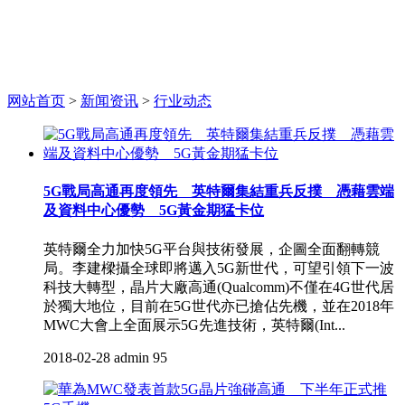
行业动态
网站首页
>
新闻资讯
>
行业动态
5G戰局高通再度領先 英特爾集結重兵反撲 憑藉雲端
及資料中心優勢 5G黃金期猛卡位
英特爾全力加快5G平台與技術發展，企圖全面翻轉競
局。李建樑攝全球即將邁入5G新世代，可望引領下一波
科技大轉型，晶片大廠高通(Qualcomm)不僅在4G世代居
於獨大地位，目前在5G世代亦已搶佔先機，並在2018年
MWC大會上全面展示5G先進技術，英特爾(Int...
2018-02-28
admin
95