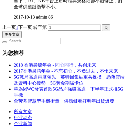
響下，DT、NB平台上市時程與規格細節不斷修正，對
全球供應鏈衝擊不小。...
2017-10-13
admin
86
上一页
1
下一页
转至第
更多文章
为您推荐
2018 香港梟騰年会 - 同心同行，共创未来
2017香港枭腾年会 - 不忘初心，不负过去，不惧未来
5G戰局高通再度領先 英特爾集結重兵反撲 憑藉雲端
及資料中心優勢 5G黃金期猛卡位
華為MWC發表首款5G晶片強碰高通 下半年正式推5G
手機
全荧幕智慧型手機衝量 供應鏈看好明年出貨爆發
所有文章
行业动态
企业新闻